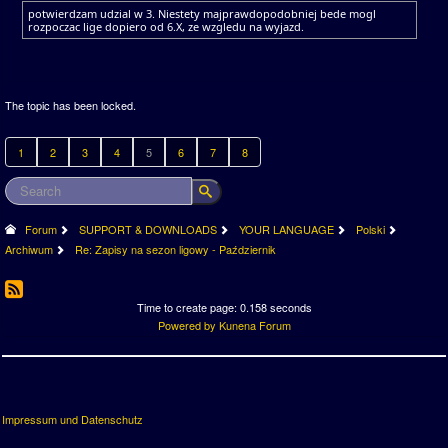
potwierdzam udzial w 3. Niestety majprawdopodobniej bede mogl
rozpoczac lige dopiero od 6.X, ze wzgledu na wyjazd.
The topic has been locked.
1
2
3
4
5
6
7
8
Forum
SUPPORT & DOWNLOADS
YOUR LANGUAGE
Polski
Archiwum
Re: Zapisy na sezon ligowy - Październik
Time to create page: 0.158 seconds
Powered by
Kunena Forum
Impressum und Datenschutz