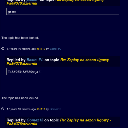
Pa&#378;dziernik
gram
The topic has been locked.
17 years 10 months ago
#51112
by
Basto_PL
Replied by
Basto_PL
on topic
Re: Zapisy na sezon ligowy -
Pa&#378;dziernik
To&#263; &#380;e ja !!!
The topic has been locked.
17 years 10 months ago
#51114
by
Gomez13
Replied by
Gomez13
on topic
Re: Zapisy na sezon ligowy -
Pa&#378;dziernik