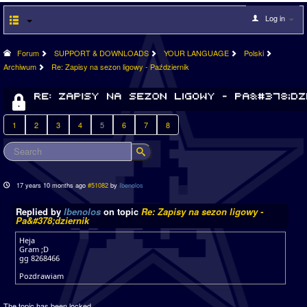
Log in
Forum
SUPPORT & DOWNLOADS
YOUR LANGUAGE
Polski
Archiwum
Re: Zapisy na sezon ligowy - Październik
1
2
3
4
5
6
7
8
17 years 10 months ago
#51082
by
Ibenolos
Replied by
Ibenolos
on topic
Re: Zapisy na sezon ligowy -
Pa&#378;dziernik
Heja
Gram ;D
gg 8268466
Pozdrawiam
The topic has been locked.