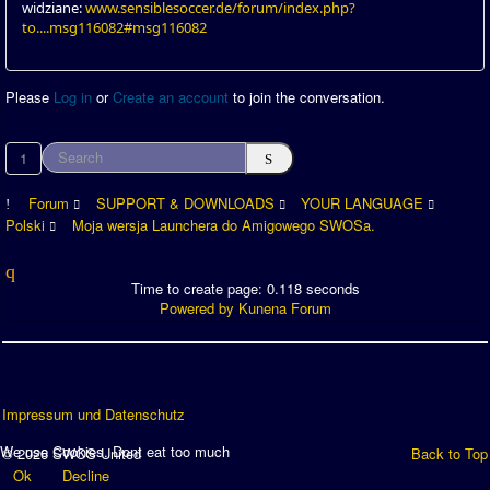
widziane:
www.sensiblesoccer.de/forum/index.php?
to....msg116082#msg116082
Please
Log in
or
Create an account
to join the conversation.
1
Forum
SUPPORT & DOWNLOADS
YOUR LANGUAGE
Polski
Moja wersja Launchera do Amigowego SWOSa.
Time to create page: 0.118 seconds
Powered by
Kunena Forum
Impressum und Datenschutz
We use Cookies. Dont eat too much
© 2026 SWOS United
Back to Top
Ok
Decline