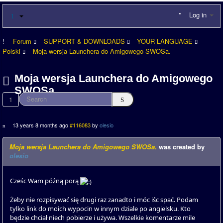
Log in
Forum
SUPPORT & DOWNLOADS
YOUR LANGUAGE
Polski
Moja wersja Launchera do Amigowego SWOSa.
Moja wersja Launchera do Amigowego
SWOSa.
1
13 years 8 months ago
#116083
by
olesio
Moja wersja Launchera do Amigowego SWOSa.
was created by
olesio
Cześc Wam późną porą
Żeby nie rozpisywać się drugi raz zanadto i móc iśc spać. Podam
tylko link do moich wypocin w innym dziale po angielsku. Kto
będzie chciał niech pobierze i używa. Wszelkie komentarze mile