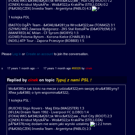
(FOKA) WKS &#346;l&#261;sk Wroc&#322;aw - Hull City (ROOT) 1:2
(CINEK) Krisbut MyszkÃ³w - Wis&#322;a KrakÃ³w (STELLOZA) 0:2
(P&#260;CZEK) Invedia Team - Argentyna (PABLO) 4:3
1 kolejka PDL
(BASTO) OgÃ³r Team - &#346;l&#281;za Wroc&#322;aw (TOMASZ) 3:1
(SZYMS) WKS Zawisza Bydgoszcz - ZKS Stal RzeszÃ³w (D&#379;EM) 2:3
(MANFRED) AC Milan - CF Syrom (MORYS) 1:3
(GOMI) Polonia Bytom - Korona Kielce (CHARLIE) 3:4
(NOEL) ATP Tour - Zapora Przeczyce (BOBBIE) 1:5
Please
Log in
or
Create an account
to join the conversation.
17 years 1 month ago
-
17 years 1 month ago
#69326
by
cinek
Replied by
cinek
on topic
Typuj z nami PSL !
Mo&#380;e tak bloki na mecze z udzia&#322;em swojej dru&#380;yny?
Xflea ju&#380; o tym wspomina&#322;.
1 kolejka PSL :
(RUICHI) Sligo Rovers - Mag Elita (MAGISTER) 1:3
(XFLEA) Dream Team 1992 - Liverpool FC (LOBO) 1:4
(FOKA) WKS &#346;l&#261;sk Wroc&#322;aw - Hull City (ROOT) 2:3
(CINEK) Krisbut MyszkÃ³w - Wis&#322;a KrakÃ³w (STELLOZA)
pÃ³&#378;niej dodam nie wiem jaki wyniki ustalimy
2:2 hmm
(P&#260;CZEK) Invedia Team - Argentyna (PABLO) 2:3