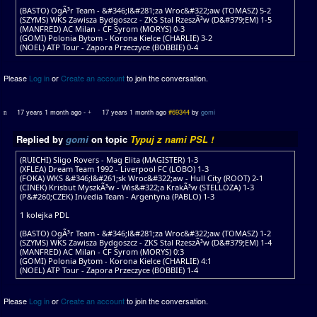
(BASTO) OgÃ³r Team - &#346;l&#281;za Wroc&#322;aw (TOMASZ) 5-2
(SZYMS) WKS Zawisza Bydgoszcz - ZKS Stal RzeszÃ³w (D&#379;EM) 1-5
(MANFRED) AC Milan - CF Syrom (MORYS) 0-3
(GOMI) Polonia Bytom - Korona Kielce (CHARLIE) 3-2
(NOEL) ATP Tour - Zapora Przeczyce (BOBBIE) 0-4
Please
Log in
or
Create an account
to join the conversation.
17 years 1 month ago
-
17 years 1 month ago
#69344
by
gomi
Replied by
gomi
on topic
Typuj z nami PSL !
(RUICHI) Sligo Rovers - Mag Elita (MAGISTER) 1-3
(XFLEA) Dream Team 1992 - Liverpool FC (LOBO) 1-3
(FOKA) WKS &#346;l&#261;sk Wroc&#322;aw - Hull City (ROOT) 2-1
(CINEK) Krisbut MyszkÃ³w - Wis&#322;a KrakÃ³w (STELLOZA) 1-3
(P&#260;CZEK) Invedia Team - Argentyna (PABLO) 1-3
1 kolejka PDL
(BASTO) OgÃ³r Team - &#346;l&#281;za Wroc&#322;aw (TOMASZ) 1-2
(SZYMS) WKS Zawisza Bydgoszcz - ZKS Stal RzeszÃ³w (D&#379;EM) 1-4
(MANFRED) AC Milan - CF Syrom (MORYS) 0:3
(GOMI) Polonia Bytom - Korona Kielce (CHARLIE) 4:1
(NOEL) ATP Tour - Zapora Przeczyce (BOBBIE) 1-4
Please
Log in
or
Create an account
to join the conversation.