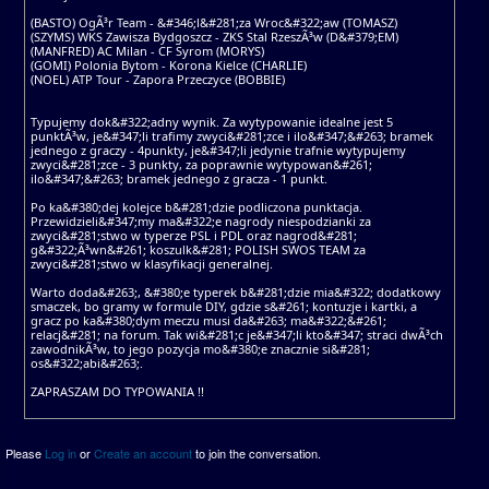
(BASTO) OgÃ³r Team - &#346;l&#281;za Wroc&#322;aw (TOMASZ)
(SZYMS) WKS Zawisza Bydgoszcz - ZKS Stal RzeszÃ³w (D&#379;EM)
(MANFRED) AC Milan - CF Syrom (MORYS)
(GOMI) Polonia Bytom - Korona Kielce (CHARLIE)
(NOEL) ATP Tour - Zapora Przeczyce (BOBBIE)
Typujemy dok&#322;adny wynik. Za wytypowanie idealne jest 5
punktÃ³w, je&#347;li trafimy zwyci&#281;zce i ilo&#347;&#263; bramek
jednego z graczy - 4punkty, je&#347;li jedynie trafnie wytypujemy
zwyci&#281;zce - 3 punkty, za poprawnie wytypowan&#261;
ilo&#347;&#263; bramek jednego z gracza - 1 punkt.
Po ka&#380;dej kolejce b&#281;dzie podliczona punktacja.
Przewidzieli&#347;my ma&#322;e nagrody niespodzianki za
zwyci&#281;stwo w typerze PSL i PDL oraz nagrod&#281;
g&#322;Ã³wn&#261; koszulk&#281; POLISH SWOS TEAM za
zwyci&#281;stwo w klasyfikacji generalnej.
Warto doda&#263;, &#380;e typerek b&#281;dzie mia&#322; dodatkowy
smaczek, bo gramy w formule DIY, gdzie s&#261; kontuzje i kartki, a
gracz po ka&#380;dym meczu musi da&#263; ma&#322;&#261;
relacj&#281; na forum. Tak wi&#281;c je&#347;li kto&#347; straci dwÃ³ch
zawodnikÃ³w, to jego pozycja mo&#380;e znacznie si&#281;
os&#322;abi&#263;.
ZAPRASZAM DO TYPOWANIA !!
Please
Log in
or
Create an account
to join the conversation.