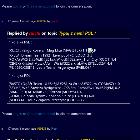
Please
Log in
or
Create an account
to join the conversation.
17 years 1 month ago
#69332
by
ruichi
Replied by
ruichi
on topic
Typuj z nami PSL !
1 kolejka PSL :
(RUICHI) Sligo Rovers - Mag Elita (MAGISTER) 1:1
(XFLEA) Dream Team 1992 - Liverpool FC (LOBO) 3-3
(FOKA) WKS &#346;l&#261;sk Wroc&#322;aw - Hull City (ROOT) 1:4
(CINEK) Krisbut MyszkÃ³w - Wis&#322;a KrakÃ³w (STELLOZA) 4:4
(P&#260;CZEK) Invedia Team - Argentyna (PABLO) 1:4
1 kolejka PDL
(BASTO) OgÃ³r Team - &#346;l&#281;za Wroc&#322;aw (TOMASZ) 4-0
(SZYMS) WKS Zawisza Bydgoszcz - ZKS Stal RzeszÃ³w (D&#379;EM) 0-2
(MANFRED) AC Milan - CF Syrom (MORYS) 1-4
(GOMI) Polonia Bytom - Korona Kielce (CHARLIE) 4-0
(NOEL) ATP Tour - Zapora Przeczyce (BOBBIE) 2:5
Please
Log in
or
Create an account
to join the conversation.
17 years 1 month ago
#69333
by
Root