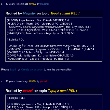
17 years 1 month ago
#69322
by
Magister
Replied by
Magister
on topic
Typuj z nami PSL !
(RUICHI) Sligo Rovers - Mag Elita (MAGISTER) 2-4
(XFLEA) Dream Team 1992 - Liverpool FC (LOBO) 0-5
(FOKA) WKS &#346;l&#261;sk Wroc&#322;aw - Hull City (ROOT) 3-1
(CINEK) Krisbut MyszkÃ³w - Wis&#322;a KrakÃ³w (STELLOZA) 2-4
(P&#260;CZEK) Invedia Team - Argentyna (PABLO) 2-3
1 kolejka PDL
(BASTO) OgÃ³r Team - &#346;l&#281;za Wroc&#322;aw (TOMASZ) 4-1
(SZYMS) WKS Zawisza Bydgoszcz - ZKS Stal RzeszÃ³w (D&#379;EM) 2:4
(MANFRED) AC Milan - CF Syrom (MORYS) 1:4
(GOMI) Polonia Bytom - Korona Kielce (CHARLIE) 4:0
(NOEL) ATP Tour - Zapora Przeczyce (BOBBIE) 1-3
Please
Log in
or
Create an account
to join the conversation.
17 years 1 month ago
#69324
by
paczek
Replied by
paczek
on topic
Typuj z nami PSL !
1 kolejka PSL :
(RUICHI) Sligo Rovers - Mag Elita (MAGISTER) 1:3
(XFLEA) Dream Team 1992 - Liverpool FC (LOBO) 1:4