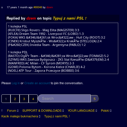
17 years 1 month ago
#69348
by
dzem
Replied by
dzem
on topic
Typuj z nami PSL !
1 kolejka PSL
(RUICHI) Sligo Rovers - Mag Elita (MAGISTER) 3:3
(XFLEA) Dream Team 1992 - Liverpool FC (LOBO) 1-3
(FOKA) WKS &#346;l&#261;sk Wroc&#322;aw - Hull City (ROOT) 3:2
(CINEK) Krisbut MyszkÃ³w - Wis&#322;a KrakÃ³w (STELLOZA) 2:4
(P&#260;CZEK) Invedia Team - Argentyna (PABLO) 1:2
1 kolejka PDL
(BASTO) OgÃ³r Team - &#346;l&#281;za Wroc&#322;aw (TOMASZ) 5-2
(SZYMS) WKS Zawisza Bydgoszcz - ZKS Stal RzeszÃ³w (D&#379;EM) 2-4
(MANFRED) AC Milan - CF Syrom (MORYS) 2-3
(GOMI) Polonia Bytom - Korona Kielce (CHARLIE) 4-2
(NOEL) ATP Tour - Zapora Przeczyce (BOBBIE) 3:6
Please
Log in
or
Create an account
to join the conversation.
1
2
3
4
Forum
SUPPORT & DOWNLOADS
YOUR LANGUAGE
Polski
Kacik malego bukmachera
Typuj z nami PSL !