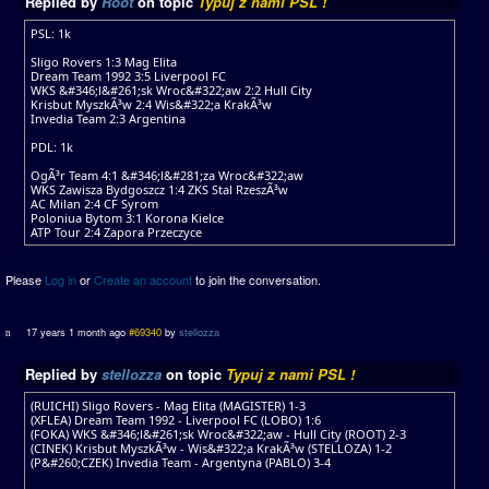
Replied by
Root
on topic
Typuj z nami PSL !
PSL: 1k
Sligo Rovers 1:3 Mag Elita
Dream Team 1992 3:5 Liverpool FC
WKS &#346;l&#261;sk Wroc&#322;aw 2:2 Hull City
Krisbut MyszkÃ³w 2:4 Wis&#322;a KrakÃ³w
Invedia Team 2:3 Argentina
PDL: 1k
OgÃ³r Team 4:1 &#346;l&#281;za Wroc&#322;aw
WKS Zawisza Bydgoszcz 1:4 ZKS Stal RzeszÃ³w
AC Milan 2:4 CF Syrom
Poloniua Bytom 3:1 Korona Kielce
ATP Tour 2:4 Zapora Przeczyce
Please
Log in
or
Create an account
to join the conversation.
17 years 1 month ago
#69340
by
stellozza
Replied by
stellozza
on topic
Typuj z nami PSL !
(RUICHI) Sligo Rovers - Mag Elita (MAGISTER) 1-3
(XFLEA) Dream Team 1992 - Liverpool FC (LOBO) 1:6
(FOKA) WKS &#346;l&#261;sk Wroc&#322;aw - Hull City (ROOT) 2-3
(CINEK) Krisbut MyszkÃ³w - Wis&#322;a KrakÃ³w (STELLOZA) 1-2
(P&#260;CZEK) Invedia Team - Argentyna (PABLO) 3-4