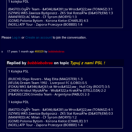
1 kolejka PDL
(BASTO) OgÃ³r Team - &#346;l&#281;za Wroc&#322;aw (TOMASZ) 3:1
(SZYMS) WKS Zawisza Bydgoszcz - ZKS Stal RzeszÃ³w (D&#379;EM) 1:3
(MANFRED) AC Milan - CF Syrom (MORYS) 1:3
(GOMI) Polonia Bytom - Korona Kielce (CHARLIE) 4:3
(NOEL) ATP Tour - Zapora Przeczyce (BOBBIE) 1:4
Please
Log in
or
Create an account
to join the conversation.
17 years 1 month ago
#69329
by
bobbiebobras
Replied by
bobbiebobras
on topic
Typuj z nami PSL !
1 Kolejka PSL
(RUICHI) Sligo Rovers - Mag Elita (MAGISTER) 1-3
(XFLEA) Dream Team 1992 - Liverpool FC (LOBO) 0-5
(FOKA) WKS &#346;l&#261;sk Wroc&#322;aw - Hull City (ROOT) 3-5
(CINEK) Krisbut MyszkÃ³w - Wis&#322;a KrakÃ³w (STELLOZA) 2-2
(P&#260;CZEK) Invedia Team - Argentyna (PABLO) 2-3
1 kolejka PDL
(BASTO) OgÃ³r Team - &#346;l&#281;za Wroc&#322;aw (TOMASZ) 4-1
(SZYMS) WKS Zawisza Bydgoszcz - ZKS Stal RzeszÃ³w (D&#379;EM) 0:3
(MANFRED) AC Milan - CF Syrom (MORYS) 1:2
(GOMI) Polonia Bytom - Korona Kielce (CHARLIE) 3:1
(NOEL) ATP Tour - Zapora Przeczyce (BOBBIE) 1-4