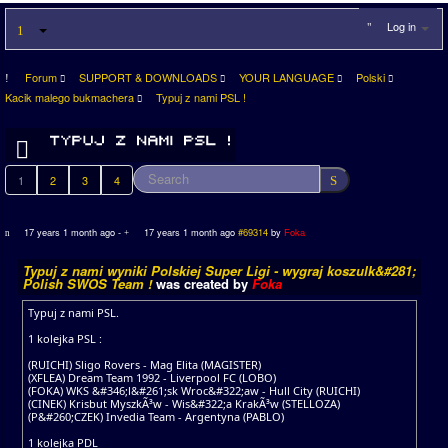
Log in
Forum
SUPPORT & DOWNLOADS
YOUR LANGUAGE
Polski
Kacik malego bukmachera
Typuj z nami PSL !
1
2
3
4
17 years 1 month ago
-
17 years 1 month ago
#69314
by
Foka
Typuj z nami wyniki Polskiej Super Ligi - wygraj koszulk&#281;
Polish SWOS Team !
was created by
Foka
Typuj z nami PSL.
1 kolejka PSL :
(RUICHI) Sligo Rovers - Mag Elita (MAGISTER)
(XFLEA) Dream Team 1992 - Liverpool FC (LOBO)
(FOKA) WKS &#346;l&#261;sk Wroc&#322;aw - Hull City (RUICHI)
(CINEK) Krisbut MyszkÃ³w - Wis&#322;a KrakÃ³w (STELLOZA)
(P&#260;CZEK) Invedia Team - Argentyna (PABLO)
1 kolejka PDL