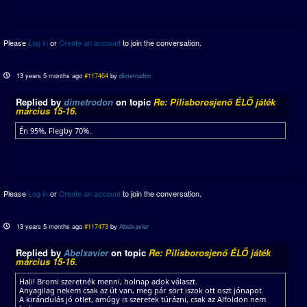
Please
Log in
or
Create an account
to join the conversation.
13 years 5 months ago
#117464
by
dimetrodon
Replied by
dimetrodon
on topic
Re: Pilisborosjenő ÉLŐ játék
március 15-16.
Én 95%, Flegby 70%.
Please
Log in
or
Create an account
to join the conversation.
13 years 5 months ago
#117473
by
Abelxavier
Replied by
Abelxavier
on topic
Re: Pilisborosjenő ÉLŐ játék
március 15-16.
Hali! Bromi szeretnék menni, holnap adok választ.
Anyagilag nekem csak az út van, meg pár sört iszok ott oszt jónapot.
A kirándulás jó ötlet, amúgy is szeretek túrázni, csak az Alföldön nem