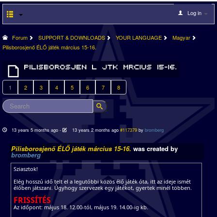
Log in
Forum
SUPPORT & DOWNLOADS
YOUR LANGUAGE
Magyar
Pilisborosjenő ÉLŐ játék március 15-16.
1
2
3
4
5
6
7
8
13 years 5 months ago
-
13 years 2 months ago
#117379
by
bromberg
Pilisborosjenő ÉLŐ játék március 15-16.
was created by
bromberg
Sziasztok!
Elég hosszú idő telt el a legutóbbi közös élő játék óta, itt az ideje ismét
élőben játszani. Úgyhogy szervezek egy játékot, gyertek minél többen.
FRISSÍTÉS
Az időpont: május 18. 12.00-tól, május 19. 14.00-ig kb.