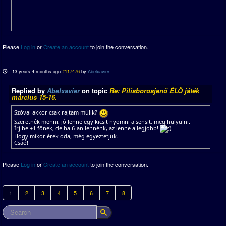
Please
Log in
or
Create an account
to join the conversation.
13 years 4 months ago
#117476
by
Abelxavier
Replied by
Abelxavier
on topic
Re: Pilisborosjenő ÉLŐ játék
március 15-16.
Szóval akkor csak rajtam múlik?
Szeretnék menni, jó lenne egy kicsit nyomni a sensit, meg hülyülni.
Írj be +1 főnek, de ha 6-an lennénk, az lenne a legjobb!
Hogy mikor érek oda, még egyeztetjük.
Csáó!
Please
Log in
or
Create an account
to join the conversation.
1
2
3
4
5
6
7
8