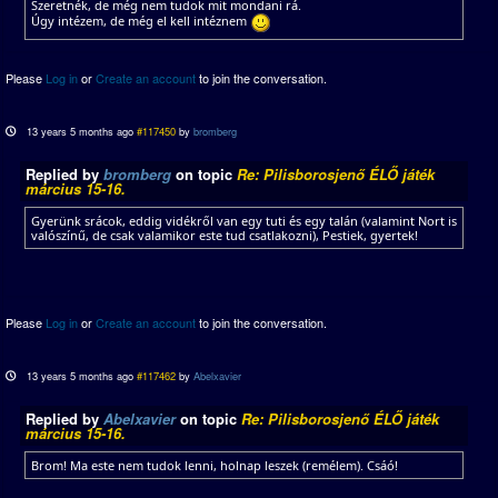
Szeretnék, de még nem tudok mit mondani rá.
Úgy intézem, de még el kell intéznem
Please
Log in
or
Create an account
to join the conversation.
13 years 5 months ago
#117450
by
bromberg
Replied by
bromberg
on topic
Re: Pilisborosjenő ÉLŐ játék
március 15-16.
Gyerünk srácok, eddig vidékről van egy tuti és egy talán (valamint Nort is
valószínű, de csak valamikor este tud csatlakozni), Pestiek, gyertek!
Please
Log in
or
Create an account
to join the conversation.
13 years 5 months ago
#117462
by
Abelxavier
Replied by
Abelxavier
on topic
Re: Pilisborosjenő ÉLŐ játék
március 15-16.
Brom! Ma este nem tudok lenni, holnap leszek (remélem). Csáó!