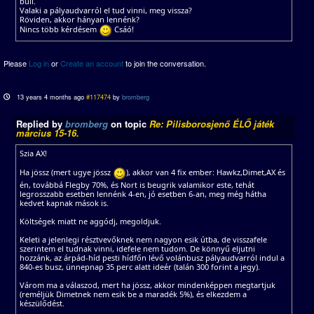
buli.
Valaki a pályaudvarról el tud vinni, meg vissza?
Röviden, akkor hányan lennénk?
Nincs több kérdésem
Csáó!
Please
Log in
or
Create an account
to join the conversation.
13 years 4 months ago
#117474
by
bromberg
Replied by
bromberg
on topic
Re: Pilisborosjenő ÉLŐ játék
március 15-16.
Szia AX!
Ha jössz (mert ugye jössz
), akkor van 4 fix ember: Hawkz,Dimet,AX és
én, továbbá Flegby 70%, és Nort is beugrik valamikor este, tehát
legrosszabb esetben lennénk 4-en, jó esetben 6-an, meg még hátha
kedvet kapnak mások is.
Költségek miatt ne aggódj, megoldjuk.
Keleti a jelenlegi résztvevőknek nem nagyon esik útba, de visszafele
szerintem el tudnak vinni, idefele nem tudom. De könnyű eljutni
hozzánk, az árpád-híd pesti hídfőn lévő volánbusz pályaudvarról indul a
840-es busz, ünnepnap 35 perc alatt ideér (talán 300 forint a jegy).
Várom ma a válaszod, mert ha jössz, akkor mindenképpen megtartjuk
(reméljük Dimetnek nem esik be a maradék 5%), és elkezdem a
készülődést.