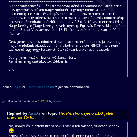
**********************************************
A program: érkezés 18-én (szombaton) déltől folyamatosan. Üres lesz a
ház, gyerekek vidéken nagyszülőknél, úgyhogy mehet a játék
bármeddig. Lesz pc-s és amigás mini torna, fr-ek, minden. Itt lehet
aludni, van hely bőven, hálózsák kell majd, autóval érkezők mindenképp
hozzanak. Szombaton délelőtt pedig egy 2-3 órás túrára mennénk fel a
Nagy-Kevélyre (Nagy-Kevély, Kevély-nyereg, Egri vár, Teve-szikla, na jó ez
inkább 3 óra). Visszaérkeznénk 12-13 között, ebédelünk, aztán 14.00-tól
távozás.
Gép, gépek lesznek, mindenki csak a kontrollerét hozza, kaja lesz (meg
majd rendelünk pizzát), van némi alkohol is, de sör NINCS (mert nem
szeretem), úgyhogy ha szeretnétek sörözni, akkor azt hozzatok.
Eddigi jelentkezők: Hawkz, AX, Szesz, Nort.
Remélem még csatlakoztok többen is.
brom
Please
Log in
or
Create an account
to join the conversation.
13 years 5 months ago
#117421
by
Hawkz
Replied by
Hawkz
on topic
Re: Pilisborosjenő ÉLŐ játék
március 15-16.
No, ahogy én jeleztem Brominak is már a telefonban, szívesen jönnék!
Szóval kéretik visszajelzés mindenkitől, jó lenne ha legalább négyen