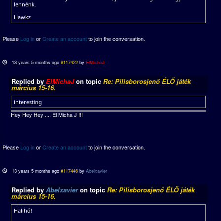
lennénk.
Hawkz
Please
Log in
or
Create an account
to join the conversation.
13 years 5 months ago
#117422
by
ElMichaJ
Replied by
ElMichaJ
on topic
Re: Pilisborosjenő ÉLŐ játék
március 15-16.
interesting
Hey Hey Hey .... El Micha J !!!
Please
Log in
or
Create an account
to join the conversation.
13 years 5 months ago
#117446
by
Abelxavier
Replied by
Abelxavier
on topic
Re: Pilisborosjenő ÉLŐ játék
március 15-16.
Halihó!