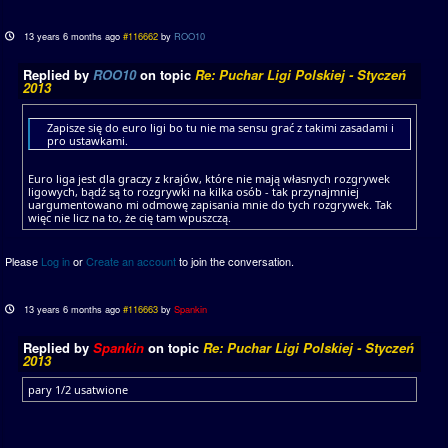
13 years 6 months ago
#116662
by
ROO10
Replied by
ROO10
on topic
Re: Puchar Ligi Polskiej - Styczeń
2013
Zapisze się do euro ligi bo tu nie ma sensu grać z takimi zasadami i
pro ustawkami.
Euro liga jest dla graczy z krajów, które nie mają własnych rozgrywek
ligowych, bądź są to rozgrywki na kilka osób - tak przynajmniej
uargumentowano mi odmowę zapisania mnie do tych rozgrywek. Tak
więc nie licz na to, że cię tam wpuszczą.
Please
Log in
or
Create an account
to join the conversation.
13 years 6 months ago
#116663
by
Spankin
Replied by
Spankin
on topic
Re: Puchar Ligi Polskiej - Styczeń
2013
pary 1/2 usatwione