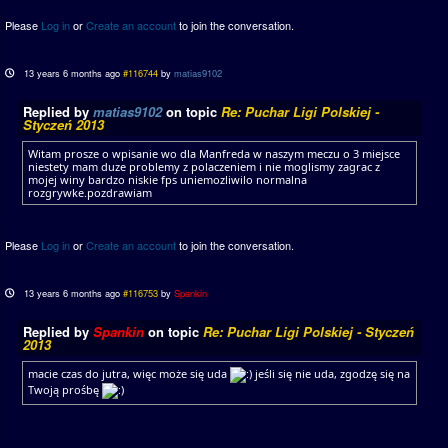
Please
Log in
or
Create an account
to join the conversation.
13 years 6 months ago
#116744
by
matias9102
Replied by
matias9102
on topic
Re: Puchar Ligi Polskiej -
Styczeń 2013
Witam prosze o wpisanie wo dla Manfreda w naszym meczu o 3 miejsce
niestety mam duze problemy z polaczeniem i nie moglismy zagrac z
mojej winy bardzo niskie fps uniemozliwilo normalna
rozgrywke.pozdrawiam
Please
Log in
or
Create an account
to join the conversation.
13 years 6 months ago
#116753
by
Spankin
Replied by
Spankin
on topic
Re: Puchar Ligi Polskiej - Styczeń
2013
macie czas do jutra, więc może się uda
jeśli się nie uda, zgodzę się na
Twoją prośbę