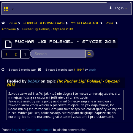
Log in
Forum
SUPPORT & DOWNLOADS
YOUR LANGUAGE
Polski
Archiwum
Puchar Ligi Polskiej - Styczeń 2013
1
2
3
13 years 6 months ago
-
13 years 6 months ago
#116647
by
bobrix
Replied by
bobrix
on topic
Re: Puchar Ligi Polskiej - Styczeń
2013
Szkoda że w asl i issf/cl jak ktoś nie dogra i te mecze zmienają tabele, ci z
mniejszą ilością są usuwani jeśli nie dali znaku życia.
Takie coś miałoby sens jakby acid miał 6 meczy zagrane a nie dwa z
zawodnikiem który walczy o pierwsze miejsce i te ptk dają awans, bo
udało mu się z nim zagrać.Pomijam fakt że typ nie chciał grać tylko wyłazi
z irca. Widze jaki kraj takie zasady, nie zagram dziękuje. Zapisze się do
euro ligi bo tu nie ma sensu grać z takimi zasadami i pro ustawkami.
Please
Log in
or
Create an account
to join the conversation.