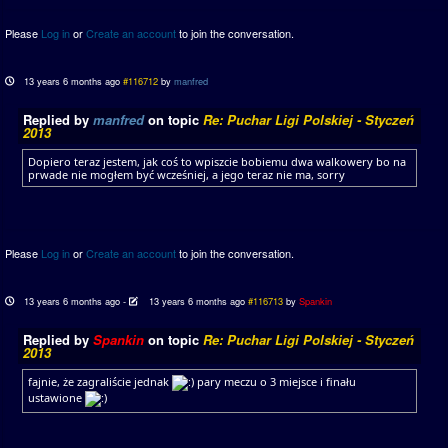
Please
Log in
or
Create an account
to join the conversation.
13 years 6 months ago
#116712
by
manfred
Replied by
manfred
on topic
Re: Puchar Ligi Polskiej - Styczeń
2013
Dopiero teraz jestem, jak coś to wpiszcie bobiemu dwa walkowery bo na
prwade nie mogłem być wcześniej, a jego teraz nie ma, sorry
Please
Log in
or
Create an account
to join the conversation.
13 years 6 months ago
-
13 years 6 months ago
#116713
by
Spankin
Replied by
Spankin
on topic
Re: Puchar Ligi Polskiej - Styczeń
2013
fajnie, że zagraliście jednak
pary meczu o 3 miejsce i finału
ustawione