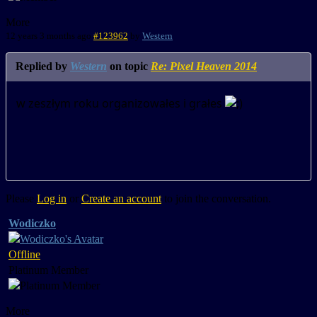
More
12 years 3 months ago
#123962
by
Western
Replied by
Western
on topic
Re: Pixel Heaven 2014
w zeszłym roku organizowałes i grałes
Please
Log in
or
Create an account
to join the conversation.
Wodiczko
Offline
Platinum Member
More