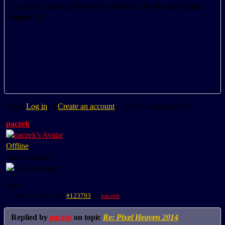
Gościem specjalnym Pixel Heaven 2014 będzie
Jon
Hare!
;D
Please
Log in
or
Create an account
to join the conversation.
paczek
Offline
Administrator
More
12 years 3 months ago
#123793
by
paczek
Replied by
paczek
on topic
Re: Pixel Heaven 2014