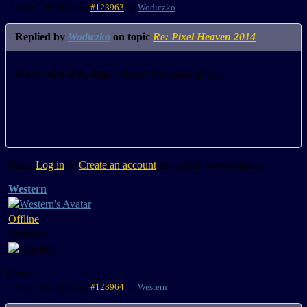
12 years 3 months ago
#123963
by
Wodiczko
Replied by
Wodiczko
on topic
Re: Pixel Heaven 2014
Dior, niby dlaczego nie zamierzasz grać ?
Please
Log in
or
Create an account
to join the conversation.
Western
Offline
Member
More
12 years 3 months ago
#123964
by
Western