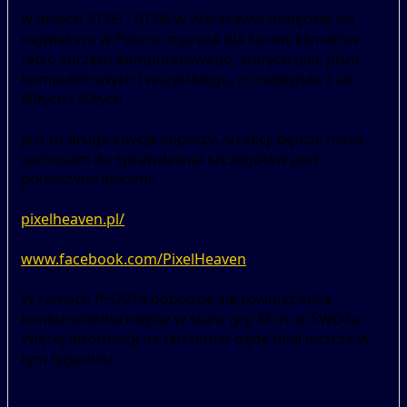
w dniach 31.05 - 01.06 w Warszawie odbędzie się
największa w Polsce impreza dla fanów klimatów
retro sprzętu komputerowego, starych gier, pism
komputerowych i wszystkiego, co najlepsze z lat
80tych i 90tych.
Jest to druga edycja imprezy. Atrakcji będzie masa,
zachęcam do sprawdzenia szczegółów pod
poniższymi linkami:
pixelheaven.pl/
www.facebook.com/PixelHeaven
W ramach PH2014 odbędzie się również kilka
konkursów/turniejów w stare gry. M.in. w SWOSa.
Więcej informacji na ten temat będę miał jeszcze w
tym tygodniu.