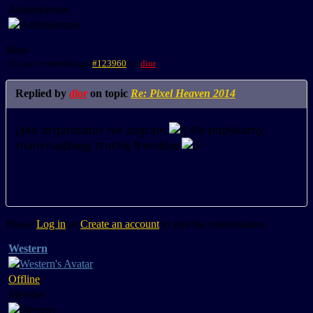
Administrator
More
12 years 3 months ago
#123960
by
dior
Replied by
dior
on topic
Re: Pixel Heaven 2014
Jako organizator nie zagram
Ale popykamy,
mam nadzieję, trochę frendów
Please
Log in
or
Create an account
to join the conversation.
Western
Offline
Member