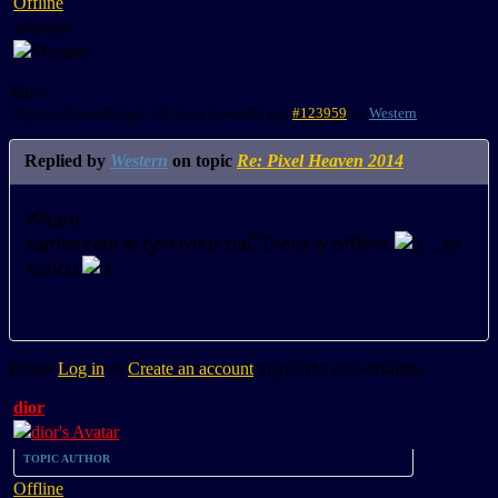
Offline
Member
More
12 years 3 months ago
-
12 years 3 months ago
#123959
by
Western
Replied by
Western
on topic
Re: Pixel Heaven 2014
Witam
zamierzam w tym roku zlaĆ Diora w offlinie
....w
końcu
Please
Log in
or
Create an account
to join the conversation.
dior
TOPIC AUTHOR
Offline