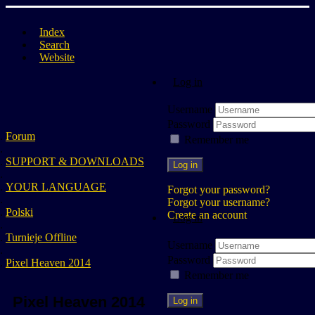
Index
Search
Website
Log in
Username
Password
Forum
Remember me
SUPPORT & DOWNLOADS
Log in
YOUR LANGUAGE
Forgot your password?
Forgot your username?
Polski
Create an account
Log in
Turnieje Offline
Username
Password
Pixel Heaven 2014
Remember me
Pixel Heaven 2014
Log in