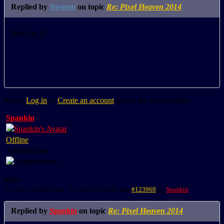
Replied by
Western
on topic
Re: Pixel Heaven 2014
boi się ;D
Please
Log in
or
Create an account
to join the conversation.
Spankin
Offline
Administrator
More
12 years 3 months ago
-
12 years 3 months ago
#123968
by
Spankin
Replied by
Spankin
on topic
Re: Pixel Heaven 2014