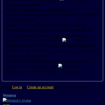
trochę o szczegółach.
Poziom zróżnicowany - z tych niższych (tzn.
grających online w zeszłym roku było 4 - Warszawka
i gościnnie xflea).
Zasady - reprezentacje (losowanie), equall ON.
Próbowaliśmy grać w grupach mecz i rewanż, ale
się to wszystko za bardzo rozłaziło (niektórzy
przegrali też walkę z alkoholem
). W tym roku
planujemy pewnie 1 mecz w grupie (Dior się upiera,
żeby w KO też, ale może go przekonam, żeby nie) na
takich samych zasadach.
Generalnie jeśli ktoś się skusi na przyjazd, to ma
wielkie szanse na zwycięstwo
Podium
zeszłoroczne - 1. Primo, 2. ja, 3. xflea, 4. Dior
Please
Log in
or
Create an account
to join the conversation.
Western