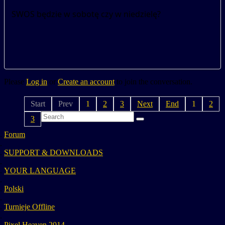
SWOS będzie w sobotę czy w niedzielę?
Please
Log in
or
Create an account
to join the conversation.
Start
Prev
1
2
3
Next
End
1
2
3
Forum
SUPPORT & DOWNLOADS
YOUR LANGUAGE
Polski
Turnieje Offline
Pixel Heaven 2014