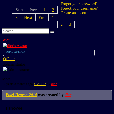
Forgot your password?
Forgot your username?
Start
Prev
1
2
Create an account
3
Next
End
1
2
3
dior
TOPIC AUTHOR
Offline
Administrator
More
12 years 3 months ago
#123777
by
dior
Pixel Heaven 2014
was created by
dior
Panowie,