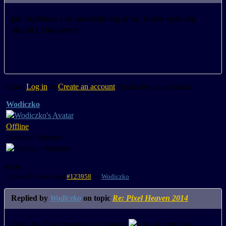
Jak będziesz coś wiedział daj znać, może bym się
skusił z ciekawości
Please
Log in
or
Create an account
to join the conversation.
Wodiczko
Offline
Platinum Member
More
12 years 3 months ago
#123958
by
Wodiczko
Replied by
Wodiczko
on topic
Re: Pixel Heaven 2014
Jako, że Dior pewnie śpi pijany
to ja napiszę