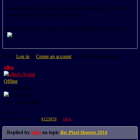
nie gwarantuje, że się zjawię, ale jakby co to Visitor
wystarczy? co mieliście rok temu?
edit: żeby móc zagrać w turniej SWOSa oczywiście
Please
Log in
or
Create an account
to join the conversation.
xflea
Offline
Administrator
hard rockin' amigo
More
12 years 3 months ago
#123970
by
xflea
Replied by
xflea
on topic
Re: Pixel Heaven 2014