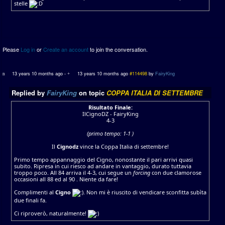
stelle
Please
Log in
or
Create an account
to join the conversation.
13 years 10 months ago
-
13 years 10 months ago
#114498
by
FairyKing
Replied by
FairyKing
on topic
COPPA ITALIA DI SETTEMBRE
Risultato Finale:
IlCignoDZ - FairyKing
4-3
(primo tempo: 1-1 )
Il
Cignodz
vince la Coppa Italia di settembre!
Primo tempo appannaggio del Cigno, nonostante il pari arrivi quasi
subito. Ripresa in cui riesco ad andare in vantaggio, durato tuttavia
troppo poco. All 84 arriva il 4-3, cui segue un
forcing
con due clamorose
occasioni all 88 ed al 90 . Niente da fare!
Complimenti al
Cigno
. Non mi è riuscito di vendicare sconfitta subìta
due finali fa.
Ci riproverò, naturalmente!