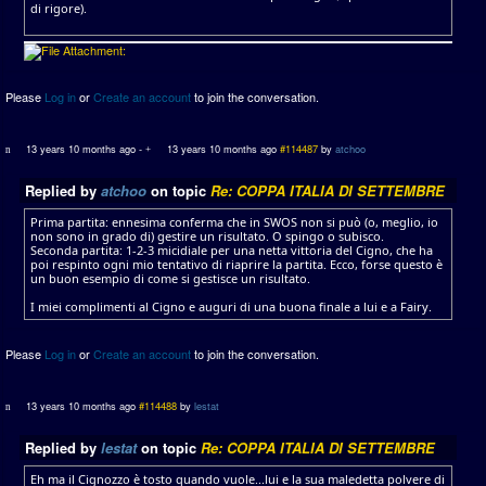
di rigore).
Please
Log in
or
Create an account
to join the conversation.
13 years 10 months ago
-
13 years 10 months ago
#114487
by
atchoo
Replied by
atchoo
on topic
Re: COPPA ITALIA DI SETTEMBRE
Prima partita: ennesima conferma che in SWOS non si può (o, meglio, io
non sono in grado di) gestire un risultato. O spingo o subisco.
Seconda partita: 1-2-3 micidiale per una netta vittoria del Cigno, che ha
poi respinto ogni mio tentativo di riaprire la partita. Ecco, forse questo è
un buon esempio di come si gestisce un risultato.
I miei complimenti al Cigno e auguri di una buona finale a lui e a Fairy.
Please
Log in
or
Create an account
to join the conversation.
13 years 10 months ago
#114488
by
lestat
Replied by
lestat
on topic
Re: COPPA ITALIA DI SETTEMBRE
Eh ma il Cignozzo è tosto quando vuole...lui e la sua maledetta polvere di