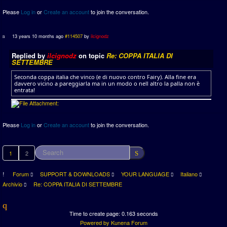
Please
Log in
or
Create an account
to join the conversation.
13 years 10 months ago
#114507
by
ilcignodz
Replied by
ilcignodz
on topic
Re: COPPA ITALIA DI
SETTEMBRE
Seconda coppa italia che vinco (e di nuovo contro Fairy). Alla fine era
davvero vicino a pareggiarla ma in un modo o nell altro la palla non è
entrata!
Please
Log in
or
Create an account
to join the conversation.
1
2
Forum
SUPPORT & DOWNLOADS
YOUR LANGUAGE
Italiano
Archivio
Re: COPPA ITALIA DI SETTEMBRE
Time to create page: 0.163 seconds
Powered by
Kunena Forum