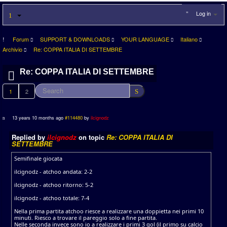
Log in
Forum
SUPPORT & DOWNLOADS
YOUR LANGUAGE
Italiano
Archivio
Re: COPPA ITALIA DI SETTEMBRE
Re: COPPA ITALIA DI SETTEMBRE
1
2
13 years 10 months ago
#114480
by
ilcignodz
Replied by
ilcignodz
on topic
Re: COPPA ITALIA DI
SETTEMBRE
Semifinale giocata
ilcignodz - atchoo andata: 2-2
ilcignodz - atchoo ritorno: 5-2
ilcignodz - atchoo totale: 7-4
Nella prima partita atchoo riesce a realizzare una doppietta nei primi 10
minuti. Riesco a trovare il pareggio solo a fine partita.
Nelle seconda invece sono io a realizzare i primi 3 gol (il primo su calcio