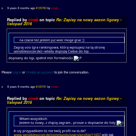
9 years 9 months ago
#135783
by
cinek
Replied by
cinek
on topic
Re: Zapisy na nowy sezon ligowy -
listopad 2016
na czacie tez jestem juz wiec moge grac ;]
Zagraj ooo (gra rankingowa, którą wpisujesz na tą stronę
sensiblesoccer.de) i wtedy dopiszę Ciebie do ligi.
dopisany do ligi, spełnił min formalności
Please
Log in
or
Create an account
to join the conversation.
9 years 9 months ago
#135791
by
cinek
Replied by
cinek
on topic
Re: Zapisy na nowy sezon ligowy -
listopad 2016
Witam wszystkich.
Jestem tu nowy, z chęcią zagram , prosze o dopisanie do listy
A czy przypadkiem to nie twój profil na ss.de?
www.sensiblesoccer.de/community/users/profile/11657
jeśli tak