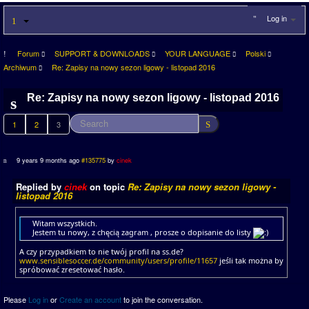
Log in
Forum
SUPPORT & DOWNLOADS
YOUR LANGUAGE
Polski
Archiwum
Re: Zapisy na nowy sezon ligowy - listopad 2016
Re: Zapisy na nowy sezon ligowy - listopad 2016
1
2
3
9 years 9 months ago
#135775
by
cinek
Replied by
cinek
on topic
Re: Zapisy na nowy sezon ligowy -
listopad 2016
Witam wszystkich.
Jestem tu nowy, z chęcią zagram , prosze o dopisanie do listy
A czy przypadkiem to nie twój profil na ss.de?
www.sensiblesoccer.de/community/users/profile/11657
jeśli tak można by
spróbować zresetować hasło.
Please
Log in
or
Create an account
to join the conversation.