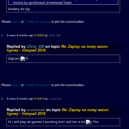
można by spróbować zresetować hasło.
dodany do ligi
Please
Log in
or
Create an account
to join the conversation.
9 years 9 months ago
#135802
by
Chris_SM
Replied by
Chris_SM
on topic
Re: Zapisy na nowy sezon
ligowy - listopad 2016
Zagram
Please
Log in
or
Create an account
to join the conversation.
9 years 8 months ago
#135819
by
szesezsek
Replied by
szesezsek
on topic
Re: Zapisy na nowy sezon
ligowy - listopad 2016
Hi i will play all games! I working but i will her a lot
Thx