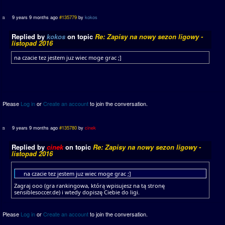
9 years 9 months ago
#135779
by
kokos
Replied by
kokos
on topic
Re: Zapisy na nowy sezon ligowy -
listopad 2016
na czacie tez jestem juz wiec moge grac ;]
Please
Log in
or
Create an account
to join the conversation.
9 years 9 months ago
#135780
by
cinek
Replied by
cinek
on topic
Re: Zapisy na nowy sezon ligowy -
listopad 2016
na czacie tez jestem juz wiec moge grac ;]
Zagraj ooo (gra rankingowa, którą wpisujesz na tą stronę
sensiblesoccer.de) i wtedy dopiszę Ciebie do ligi.
Please
Log in
or
Create an account
to join the conversation.