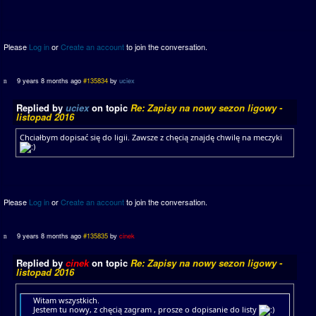
Please
Log in
or
Create an account
to join the conversation.
9 years 8 months ago
#135834
by
uciex
Replied by
uciex
on topic
Re: Zapisy na nowy sezon ligowy -
listopad 2016
Chciałbym dopisać się do ligii. Zawsze z chęcią znajdę chwilę na meczyki
Please
Log in
or
Create an account
to join the conversation.
9 years 8 months ago
#135835
by
cinek
Replied by
cinek
on topic
Re: Zapisy na nowy sezon ligowy -
listopad 2016
Witam wszystkich.
Jestem tu nowy, z chęcią zagram , prosze o dopisanie do listy